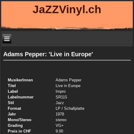
JaZZVinyl.ch
Adams Pepper: 'Live in Europe'
MusikerInnen
Adams Pepper
Titel
Live in Europe
Label
Impro
Labelnummer
SR115
Stil
Jazz
Format
LP
/ Schallplatte
Jahr
1978
Mono/Stereo
stereo
Grading
VG+
Preis in CHF
9.00