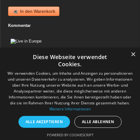
In den Warenkorb
Kommentar
×
Diese Webseite verwendet
Cookies.
Warenkorb
Wir verwenden Cookies, um Inhalte und Anzeigen zu personalisieren
News
und unseren Datenverkehr zu analysieren. Wir geben Informationen
über Ihre Nutzung unserer Website auch an unsere Werbe- und
06. April 2025
Analysepartner weiter, die diese möglicherweise mit anderen
Jazzvinyl.ch ist am Sonntag 06. April ab 10 Uhr an der
Informationen kombinieren, die Sie ihnen bereitgestellt haben oder
Schallplattenbörse im Volkshaus in Zürich
die sie im Rahmen Ihrer Nutzung ihrer Dienste gesammelt haben.
Wir haben auch einiges aus der Sammlung von Patrick! Ich bringe
Weitere Informationen
viel Dolphy, Art Farmer usw.
Feedback
ALLE AKZEPTIEREN
ALLE ABLEHNEN
www.grashalm-it.ch
|
(www.pinkytoes.com)
Copyright © 2014. All Rights Reserved.
POWERED BY COOKIESCRIPT