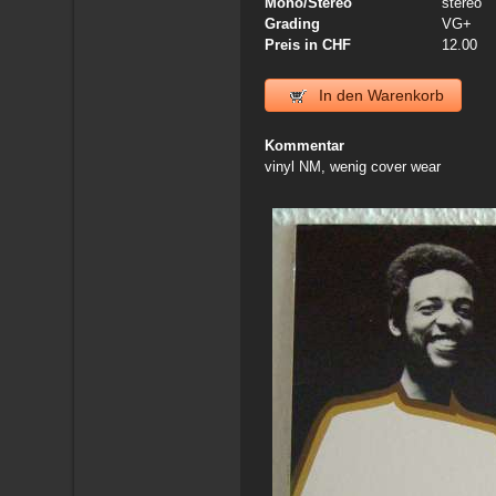
Mono/Stereo
stereo
Grading
VG+
Preis in CHF
12.00
In den Warenkorb
Kommentar
vinyl NM, wenig cover wear