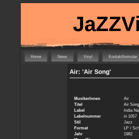
JaZZVi
Home
News
Vinyl
Kontaktformular
Air: 'Air Song'
MusikerInnen
Air
Titel
Air Son
Label
India Na
Labelnummer
in 1057
Stil
Jazz
Format
LP
/ Sch
Jahr
1982