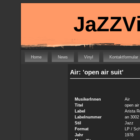
JaZZVi
Home
News
Vinyl
Kontaktformular
Air: 'open air suit'
MusikerInnen
Air
Titel
open air
Label
Arista 
Labelnummer
an 3002
Stil
Jazz
Format
LP
/ Sch
Jahr
1978