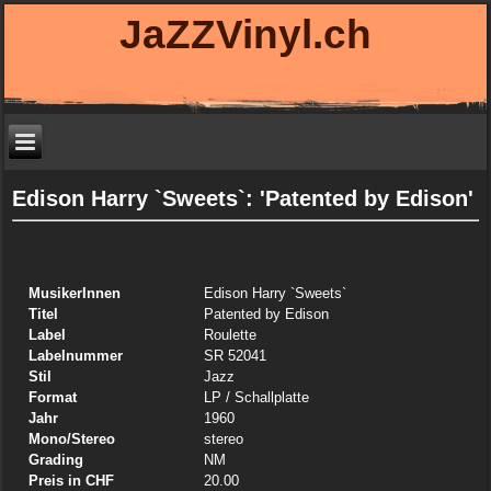
JaZZVinyl.ch
Edison Harry `Sweets`: 'Patented by Edison'
MusikerInnen
Edison Harry `Sweets`
Titel
Patented by Edison
Label
Roulette
Labelnummer
SR 52041
Stil
Jazz
Format
LP
/ Schallplatte
Jahr
1960
Mono/Stereo
stereo
Grading
NM
Preis in CHF
20.00