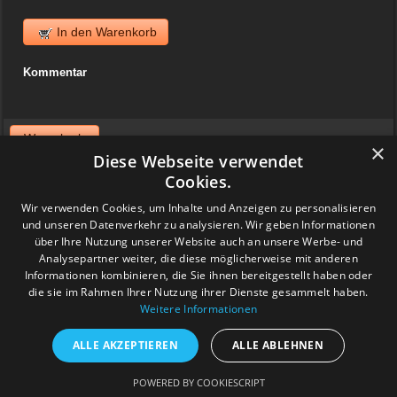
In den Warenkorb
Kommentar
Warenkorb
×
Diese Webseite verwendet
News
Cookies.
Wir verwenden Cookies, um Inhalte und Anzeigen zu personalisieren
06. April 2025
und unseren Datenverkehr zu analysieren. Wir geben Informationen
Jazzvinyl.ch ist am Sonntag 06. April ab 10 Uhr an der
Schallplattenbörse im Volkshaus in Zürich
über Ihre Nutzung unserer Website auch an unsere Werbe- und
Wir haben auch einiges aus der Sammlung von Patrick! Ich bringe
Analysepartner weiter, die diese möglicherweise mit anderen
viel Dolphy, Art Farmer usw.
Informationen kombinieren, die Sie ihnen bereitgestellt haben oder
Feedback
die sie im Rahmen Ihrer Nutzung ihrer Dienste gesammelt haben.
Weitere Informationen
www.grashalm-it.ch
|
(www.pinkytoes.com)
Copyright © 2014. All Rights Reserved.
ALLE AKZEPTIEREN
ALLE ABLEHNEN
POWERED BY COOKIESCRIPT