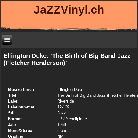
JaZZVinyl.ch
Ellington Duke: 'The Birth of Big Band Jazz
(Fletcher Henderson)'
MusikerInnen
Ellington Duke
Titel
The Birth of Big Band Jazz (Fletcher Hender
Label
Riverside
Labelnummer
12-129
Stil
Jazz
Format
LP
/ Schallplatte
Jahr
1958
Mono/Stereo
mono
Grading
NM