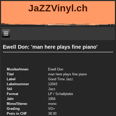
JaZZVinyl.ch
Ewell Don: 'man here plays fine piano'
MusikerInnen
Ewell Don
Titel
man here plays fine piano
Label
Good Time Jazz
Labelnummer
12043
Stil
Jazz
Format
LP
/ Schallplatte
Jahr
1956
Mono/Stereo
mono
Grading
VG+
Preis in CHF
38.00