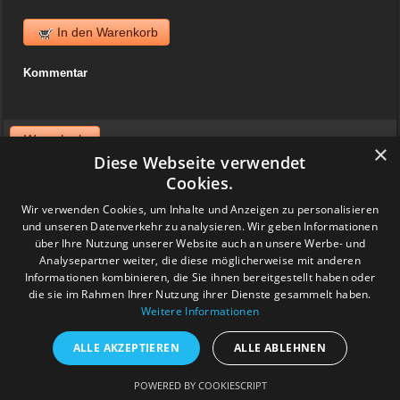
In den Warenkorb
Kommentar
Warenkorb
×
Diese Webseite verwendet
News
Cookies.
Wir verwenden Cookies, um Inhalte und Anzeigen zu personalisieren
06. April 2025
und unseren Datenverkehr zu analysieren. Wir geben Informationen
Jazzvinyl.ch ist am Sonntag 06. April ab 10 Uhr an der
Schallplattenbörse im Volkshaus in Zürich
über Ihre Nutzung unserer Website auch an unsere Werbe- und
Wir haben auch einiges aus der Sammlung von Patrick! Ich bringe
Analysepartner weiter, die diese möglicherweise mit anderen
viel Dolphy, Art Farmer usw.
Informationen kombinieren, die Sie ihnen bereitgestellt haben oder
Feedback
die sie im Rahmen Ihrer Nutzung ihrer Dienste gesammelt haben.
Weitere Informationen
www.grashalm-it.ch
|
(www.pinkytoes.com)
Copyright © 2014. All Rights Reserved.
ALLE AKZEPTIEREN
ALLE ABLEHNEN
POWERED BY COOKIESCRIPT