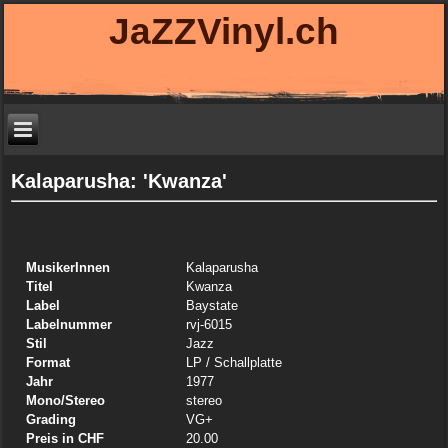
JaZZVinyl.ch
Kalaparusha: 'Kwanza'
MusikerInnen
Kalaparusha
Titel
Kwanza
Label
Baystate
Labelnummer
rvj-6015
Stil
Jazz
Format
LP
/ Schallplatte
Jahr
1977
Mono/Stereo
stereo
Grading
VG+
Preis in CHF
20.00