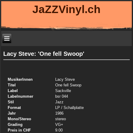
JaZZVinyl.ch
Lacy Steve: 'One fell Swoop'
MusikerInnen
Lacy Steve
Titel
One fell Swoop
Label
Sackville
Labelnummer
bsr 044
Stil
Jazz
Format
LP
/ Schallplatte
Jahr
1986
Mono/Stereo
stereo
Grading
VG+
Preis in CHF
9.00