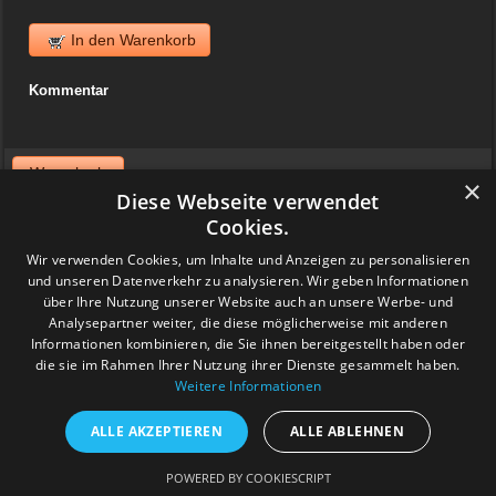
In den Warenkorb
Kommentar
Warenkorb
×
Diese Webseite verwendet
News
Cookies.
Wir verwenden Cookies, um Inhalte und Anzeigen zu personalisieren
06. April 2025
und unseren Datenverkehr zu analysieren. Wir geben Informationen
Jazzvinyl.ch ist am Sonntag 06. April ab 10 Uhr an der
Schallplattenbörse im Volkshaus in Zürich
über Ihre Nutzung unserer Website auch an unsere Werbe- und
Wir haben auch einiges aus der Sammlung von Patrick! Ich bringe
Analysepartner weiter, die diese möglicherweise mit anderen
viel Dolphy, Art Farmer usw.
Informationen kombinieren, die Sie ihnen bereitgestellt haben oder
Feedback
die sie im Rahmen Ihrer Nutzung ihrer Dienste gesammelt haben.
Weitere Informationen
www.grashalm-it.ch
|
(www.pinkytoes.com)
Copyright © 2014. All Rights Reserved.
ALLE AKZEPTIEREN
ALLE ABLEHNEN
POWERED BY COOKIESCRIPT