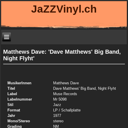
JaZZVinyl.ch
Matthews Dave: 'Dave Matthews' Big Band,
Night Flyht'
MusikerInnen
Matthews Dave
Titel
Dave Matthews' Big Band, Night Flyht
Label
Muse Records
Labelnummer
Mr 5098
Stil
Jazz
Format
LP
/ Schallplatte
Jahr
1977
Mono/Stereo
stereo
Grading
NM