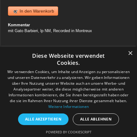
In den Warenkorb
Kommentar
mit Gato Barbieri, lp NM, Recorded in Montreux
×
Warenkorb
Diese Webseite verwendet
Cookies.
News
Wir verwenden Cookies, um Inhalte und Anzeigen zu personalisieren
06. April 2025
und unseren Datenverkehr zu analysieren. Wir geben Informationen
Jazzvinyl.ch ist am Sonntag 06. April ab 10 Uhr an der
über Ihre Nutzung unserer Website auch an unsere Werbe- und
Schallplattenbörse im Volkshaus in Zürich
Analysepartner weiter, die diese möglicherweise mit anderen
Wir haben auch einiges aus der Sammlung von Patrick! Ich bringe
Informationen kombinieren, die Sie ihnen bereitgestellt haben oder
viel Dolphy, Art Farmer usw.
die sie im Rahmen Ihrer Nutzung ihrer Dienste gesammelt haben.
Feedback
Weitere Informationen
www.grashalm-it.ch
|
(www.pinkytoes.com)
ALLE AKZEPTIEREN
ALLE ABLEHNEN
Copyright © 2014. All Rights Reserved.
POWERED BY COOKIESCRIPT