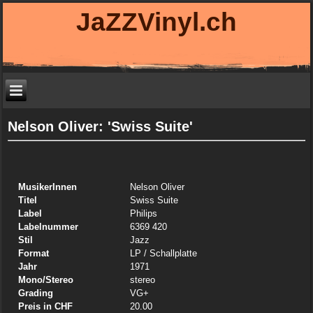
JaZZVinyl.ch
Nelson Oliver: 'Swiss Suite'
MusikerInnen
Nelson Oliver
Titel
Swiss Suite
Label
Philips
Labelnummer
6369 420
Stil
Jazz
Format
LP
/ Schallplatte
Jahr
1971
Mono/Stereo
stereo
Grading
VG+
Preis in CHF
20.00