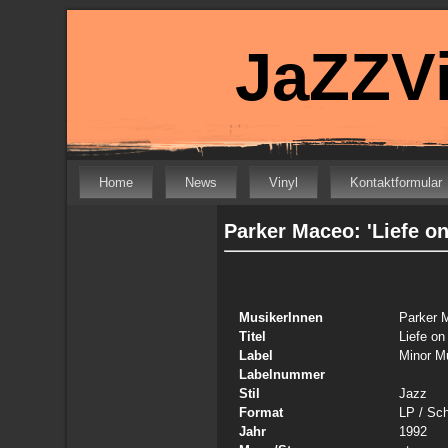
JaZZVi
Home
News
Vinyl
Kontaktformular
Parker Maceo: 'Liefe o
MusikerInnen
Parker 
Titel
Liefe on
Label
Minor M
Labelnummer
Stil
Jazz
Format
LP
/ Sch
Jahr
1992