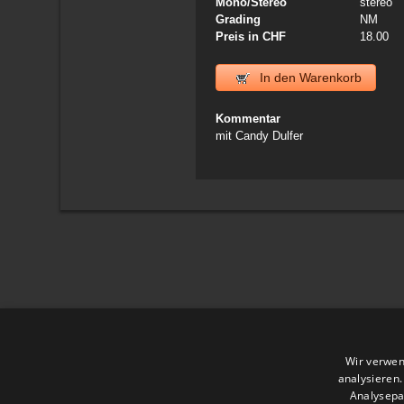
Mono/Stereo
stereo
Grading
NM
Preis in CHF
18.00
In den Warenkorb
Kommentar
mit Candy Dulfer
Wir verwen
analysieren
Analysepa