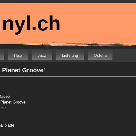
nyl.ch
Hajo
Jazz
Lieferung
Osteria
n Planet Groove'
Maceo
 Planet Groove
usic
allplatte