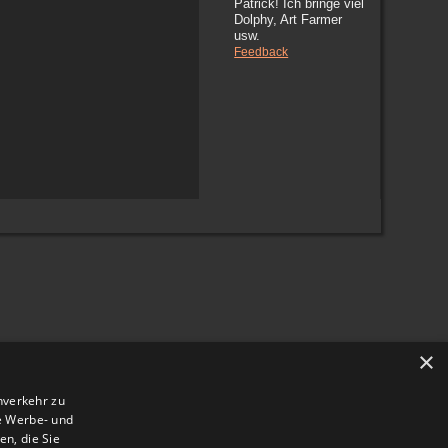
Patrick! Ich bringe viel
Dolphy, Art Farmer
usw.
Feedback
×
nverkehr zu
e Werbe- und
n, die Sie