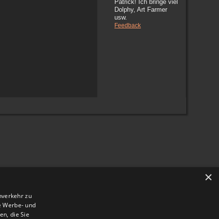
Patrick! Ich bringe viel
Dolphy, Art Farmer
usw.
Feedback
×
nverkehr zu
e Werbe- und
n, die Sie