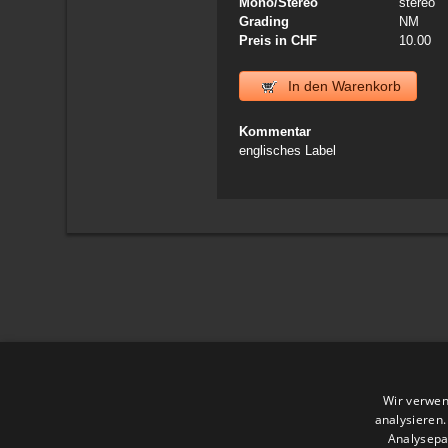
Mono/Stereo
stereo
Grading
NM
Preis in CHF
10.00
In den Warenkorb
Kommentar
englisches Label
Wir verwen
analysieren
Analysepa