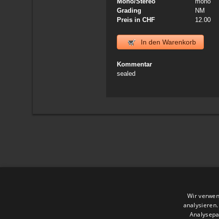
Mono/Stereo
mono
Grading
NM
Preis in CHF
12.00
In den Warenkorb
Kommentar
sealed
Wir verwen
analysieren
Analysepa