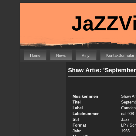
JaZZVi
Home
News
Vinyl
Kontaktformular
Shaw Artie: 'September
MusikerInnen
Shaw Ar
Titel
Septemb
Label
Camden
Labelnummer
cal 908
Stil
Jazz
Format
LP
/ Sch
Jahr
1965