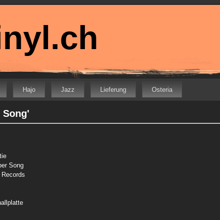
nyl.ch
Hajo
Jazz
Lieferung
Osteria
 Song'
tie
er Song
 Records
allplatte