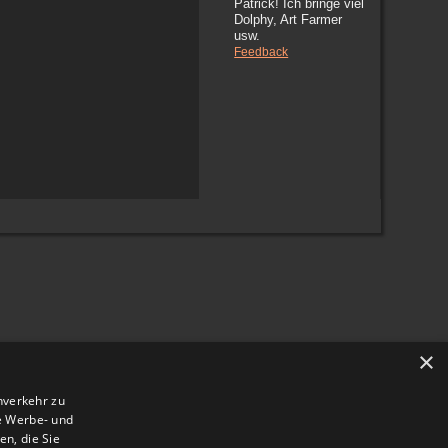
Patrick! Ich bringe viel
Dolphy, Art Farmer
usw.
Feedback
×
nverkehr zu
e Werbe- und
n, die Sie