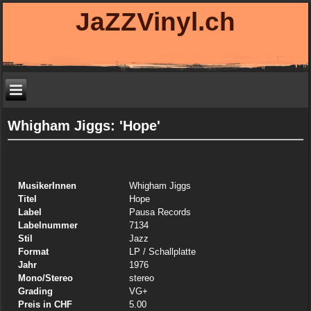
JaZZVinyl.ch
Whigham Jiggs: 'Hope'
MusikerInnen
Whigham Jiggs
Titel
Hope
Label
Pausa Records
Labelnummer
7134
Stil
Jazz
Format
LP
/ Schallplatte
Jahr
1976
Mono/Stereo
stereo
Grading
VG+
Preis in CHF
5.00