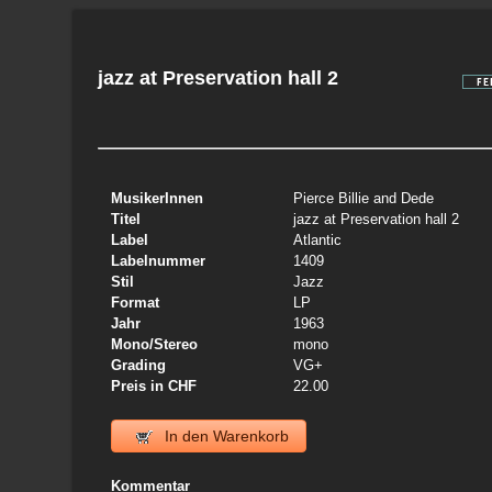
jazz at Preservation hall 2
MusikerInnen
Pierce Billie and Dede
Titel
jazz at Preservation hall 2
Label
Atlantic
Labelnummer
1409
Stil
Jazz
Format
LP
Jahr
1963
Mono/Stereo
mono
Grading
VG+
Preis in CHF
22.00
In den Warenkorb
Kommentar