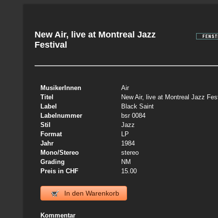
New Air, live at Montreal Jazz
Festival
MusikerInnen
Air
Titel
New Air, live at Montreal Jazz Fes
Label
Black Saint
Labelnummer
bsr 0084
Stil
Jazz
Format
LP
Jahr
1984
Mono/Stereo
stereo
Grading
NM
Preis in CHF
15.00
In den Warenkorb
Kommentar