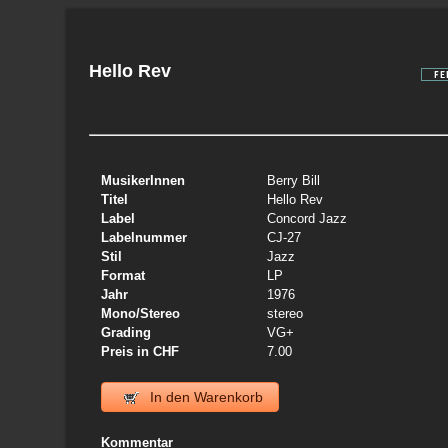
Hello Rev
MusikerInnen
Berry Bill
Titel
Hello Rev
Label
Concord Jazz
Labelnummer
CJ-27
Stil
Jazz
Format
LP
Jahr
1976
Mono/Stereo
stereo
Grading
VG+
Preis in CHF
7.00
In den Warenkorb
Kommentar