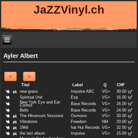
JaZZVinyl.ch
Ayler Albert
<
>
Titel
Label
Q
CHF
new grass
Impulse ABC
VG+
30.00
Spiritual Unit
Esp
VG+
16.00
New York Eye and Ear
Base Records
VG+
26.00
Control
Bells
Base Records
VG+
24.00
The Hilversum Sessions
Osmosis
VG+
30.00
Vibrations
Freedom
NM
20.00
1966
hat Hut Records
VG+
32.00
the last album
Impulse
VG+
15.00