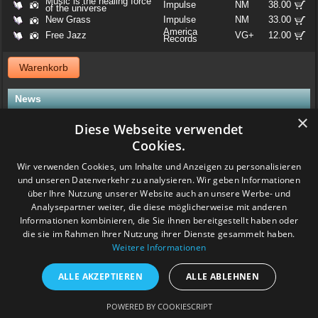
Music is the healing force
Impulse
NM
38.00
of the universe
New Grass
Impulse
NM
33.00
America
Free Jazz
VG+
12.00
Records
Warenkorb
News
×
06. April 2025
Diese Webseite verwendet
Jazzvinyl.ch ist am Sonntag 06. April ab 10 Uhr an der
Cookies.
Schallplattenbörse im Volkshaus in Zürich
Wir haben auch einiges aus der Sammlung von Patrick! Ich bringe
Wir verwenden Cookies, um Inhalte und Anzeigen zu personalisieren
viel Dolphy, Art Farmer usw.
und unseren Datenverkehr zu analysieren. Wir geben Informationen
Feedback
über Ihre Nutzung unserer Website auch an unsere Werbe- und
Analysepartner weiter, die diese möglicherweise mit anderen
www.grashalm-it.ch
|
(www.pinkytoes.com)
Informationen kombinieren, die Sie ihnen bereitgestellt haben oder
Copyright © 2014. All Rights Reserved.
die sie im Rahmen Ihrer Nutzung ihrer Dienste gesammelt haben.
Weitere Informationen
ALLE AKZEPTIEREN
ALLE ABLEHNEN
POWERED BY COOKIESCRIPT