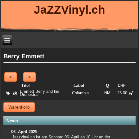
JaZZVinyl.ch
Berry Emmett
<
>
Titel
Label
Q
CHF
Emmett Berry and his
Columbia
NM
25.00
Orchestra
Warenkorb
News
06. April 2025
Jazzvinyl.ch ist am Sonntag 06. April ab 10 Uhr an der