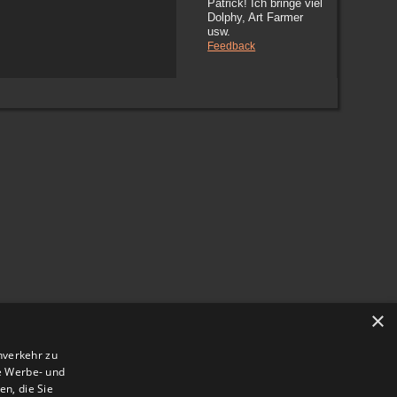
Patrick! Ich bringe viel
Dolphy, Art Farmer
usw.
Feedback
×
nverkehr zu
e Werbe- und
n, die Sie