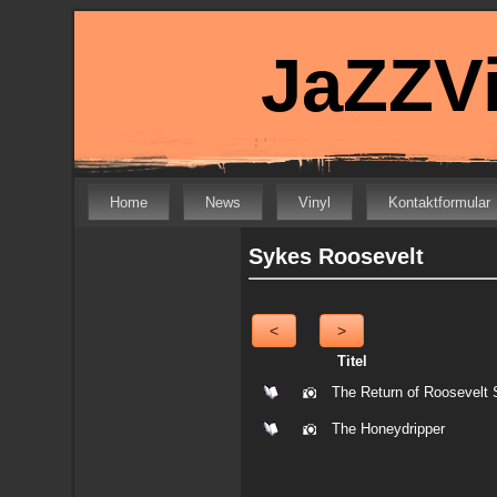
JaZZVi
Home
News
Vinyl
Kontaktformular
Sykes Roosevelt
<
>
Titel
The Return of Roosevelt
The Honeydripper