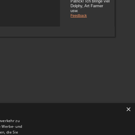
Patrick! Ich bringe viel
Dolphy, Art Farmer
usw.
Feedback
×
nverkehr zu
e Werbe- und
n, die Sie