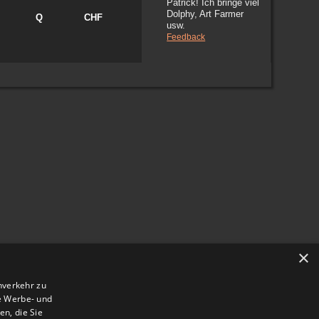
Patrick! Ich bringe viel
Dolphy, Art Farmer
Q
CHF
usw.
Feedback
×
nverkehr zu
e Werbe- und
n, die Sie