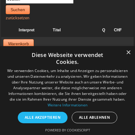
Suchen
zurücksetzen
Interpret
Titel
Q
CHF
Warenkorb
×
Diese Webseite verwendet
News
Cookies.
06. April 2025
Wir verwenden Cookies, um Inhalte und Anzeigen zu personalisieren
Jazzvinyl.ch ist am Sonntag 06. April ab 10 Uhr an der
und unseren Datenverkehr zu analysieren. Wir geben Informationen
Schallplattenbörse im Volkshaus in Zürich
über Ihre Nutzung unserer Website auch an unsere Werbe- und
Wir haben auch einiges aus der Sammlung von Patrick! Ich bringe
viel Dolphy, Art Farmer usw.
Analysepartner weiter, die diese möglicherweise mit anderen
Feedback
Informationen kombinieren, die Sie ihnen bereitgestellt haben oder
die sie im Rahmen Ihrer Nutzung ihrer Dienste gesammelt haben.
Weitere Informationen
www.grashalm-it.ch
|
(www.pinkytoes.com)
Copyright © 2014. All Rights Reserved.
ALLE AKZEPTIEREN
ALLE ABLEHNEN
POWERED BY COOKIESCRIPT