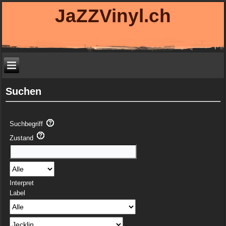
JaZZVinyl.ch
Suchen
Suchbegriff
Zustand
Interpret
Label