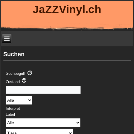
JaZZVinyl.ch
Suchen
Suchbegriff
Zustand
Interpret
Label