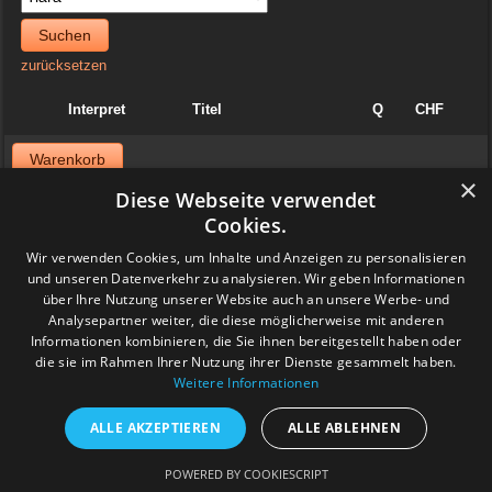
Suchen
zurücksetzen
Interpret
Titel
Q
CHF
Warenkorb
×
Diese Webseite verwendet
News
Cookies.
06. April 2025
Wir verwenden Cookies, um Inhalte und Anzeigen zu personalisieren
Jazzvinyl.ch ist am Sonntag 06. April ab 10 Uhr an der
und unseren Datenverkehr zu analysieren. Wir geben Informationen
Schallplattenbörse im Volkshaus in Zürich
über Ihre Nutzung unserer Website auch an unsere Werbe- und
Wir haben auch einiges aus der Sammlung von Patrick! Ich bringe
viel Dolphy, Art Farmer usw.
Analysepartner weiter, die diese möglicherweise mit anderen
Feedback
Informationen kombinieren, die Sie ihnen bereitgestellt haben oder
die sie im Rahmen Ihrer Nutzung ihrer Dienste gesammelt haben.
Weitere Informationen
www.grashalm-it.ch
|
(www.pinkytoes.com)
Copyright © 2014. All Rights Reserved.
ALLE AKZEPTIEREN
ALLE ABLEHNEN
POWERED BY COOKIESCRIPT