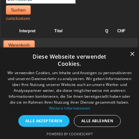
Suchen
zurücksetzen
Interpret
Titel
Q
CHF
Warenkorb
×
Diese Webseite verwendet
News
Cookies.
06. April 2025
Wir verwenden Cookies, um Inhalte und Anzeigen zu personalisieren
Jazzvinyl.ch ist am Sonntag 06. April ab 10 Uhr an der
und unseren Datenverkehr zu analysieren. Wir geben Informationen
Schallplattenbörse im Volkshaus in Zürich
über Ihre Nutzung unserer Website auch an unsere Werbe- und
Wir haben auch einiges aus der Sammlung von Patrick! Ich bringe
viel Dolphy, Art Farmer usw.
Analysepartner weiter, die diese möglicherweise mit anderen
Feedback
Informationen kombinieren, die Sie ihnen bereitgestellt haben oder
die sie im Rahmen Ihrer Nutzung ihrer Dienste gesammelt haben.
Weitere Informationen
www.grashalm-it.ch
|
(www.pinkytoes.com)
Copyright © 2014. All Rights Reserved.
ALLE AKZEPTIEREN
ALLE ABLEHNEN
POWERED BY COOKIESCRIPT