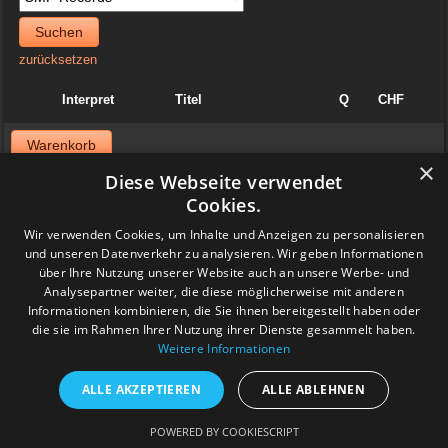
Suchen
zurücksetzen
Interpret
Titel
Q
CHF
Warenkorb
×
Diese Webseite verwendet
News
Cookies.
06. April 2025
Wir verwenden Cookies, um Inhalte und Anzeigen zu personalisieren
Jazzvinyl.ch ist am Sonntag 06. April ab 10 Uhr an der
und unseren Datenverkehr zu analysieren. Wir geben Informationen
Schallplattenbörse im Volkshaus in Zürich
über Ihre Nutzung unserer Website auch an unsere Werbe- und
Wir haben auch einiges aus der Sammlung von Patrick! Ich bringe
viel Dolphy, Art Farmer usw.
Analysepartner weiter, die diese möglicherweise mit anderen
Feedback
Informationen kombinieren, die Sie ihnen bereitgestellt haben oder
die sie im Rahmen Ihrer Nutzung ihrer Dienste gesammelt haben.
Weitere Informationen
www.grashalm-it.ch
|
(www.pinkytoes.com)
Copyright © 2014. All Rights Reserved.
ALLE AKZEPTIEREN
ALLE ABLEHNEN
POWERED BY COOKIESCRIPT