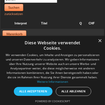
Suchen
zurücksetzen
Interpret
Titel
Q
CHF
Warenkorb
×
Diese Webseite verwendet
News
Cookies.
06. April 2025
Wir verwenden Cookies, um Inhalte und Anzeigen zu personalisieren
Jazzvinyl.ch ist am Sonntag 06. April ab 10 Uhr an der
und unseren Datenverkehr zu analysieren. Wir geben Informationen
Schallplattenbörse im Volkshaus in Zürich
über Ihre Nutzung unserer Website auch an unsere Werbe- und
Wir haben auch einiges aus der Sammlung von Patrick! Ich bringe
viel Dolphy, Art Farmer usw.
Analysepartner weiter, die diese möglicherweise mit anderen
Feedback
Informationen kombinieren, die Sie ihnen bereitgestellt haben oder
die sie im Rahmen Ihrer Nutzung ihrer Dienste gesammelt haben.
Weitere Informationen
www.grashalm-it.ch
|
(www.pinkytoes.com)
Copyright © 2014. All Rights Reserved.
ALLE AKZEPTIEREN
ALLE ABLEHNEN
POWERED BY COOKIESCRIPT