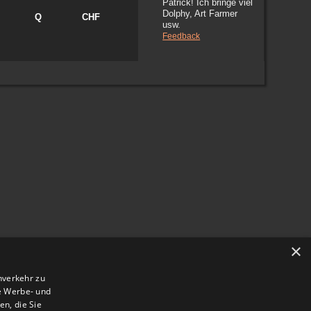
Patrick! Ich bringe viel
Dolphy, Art Farmer
Q
CHF
usw.
Feedback
×
nverkehr zu
e Werbe- und
n, die Sie