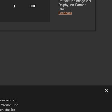
Patrick! Ich bringe viel
Dolphy, Art Farmer
Q
CHF
usw.
Feedback
×
nverkehr zu
e Werbe- und
n, die Sie