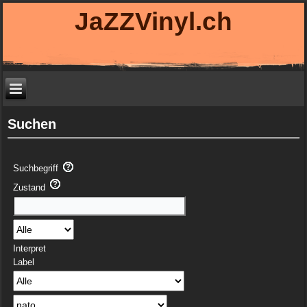
JaZZVinyl.ch
Suchen
Suchbegriff
Zustand
Interpret
Label