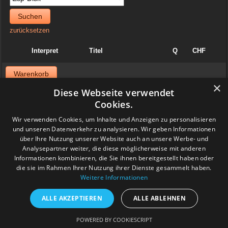
Suchen
zurücksetzen
Interpret
Titel
Q
CHF
Warenkorb
×
Diese Webseite verwendet
News
Cookies.
06. April 2025
Wir verwenden Cookies, um Inhalte und Anzeigen zu personalisieren
Jazzvinyl.ch ist am Sonntag 06. April ab 10 Uhr an der
und unseren Datenverkehr zu analysieren. Wir geben Informationen
Schallplattenbörse im Volkshaus in Zürich
über Ihre Nutzung unserer Website auch an unsere Werbe- und
Wir haben auch einiges aus der Sammlung von Patrick! Ich bringe
viel Dolphy, Art Farmer usw.
Analysepartner weiter, die diese möglicherweise mit anderen
Feedback
Informationen kombinieren, die Sie ihnen bereitgestellt haben oder
die sie im Rahmen Ihrer Nutzung ihrer Dienste gesammelt haben.
Weitere Informationen
www.grashalm-it.ch
|
(www.pinkytoes.com)
Copyright © 2014. All Rights Reserved.
ALLE AKZEPTIEREN
ALLE ABLEHNEN
POWERED BY COOKIESCRIPT