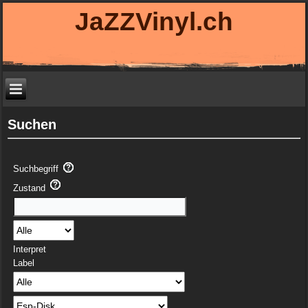
JaZZVinyl.ch
Suchen
Suchbegriff
Zustand
Interpret
Label