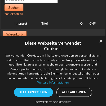
Suchen
zurücksetzen
Interpret
Titel
Q
CHF
Warenkorb
×
Diese Webseite verwendet
News
Cookies.
06. April 2025
Wir verwenden Cookies, um Inhalte und Anzeigen zu personalisieren
Jazzvinyl.ch ist am Sonntag 06. April ab 10 Uhr an der
und unseren Datenverkehr zu analysieren. Wir geben Informationen
Schallplattenbörse im Volkshaus in Zürich
über Ihre Nutzung unserer Website auch an unsere Werbe- und
Wir haben auch einiges aus der Sammlung von Patrick! Ich bringe
viel Dolphy, Art Farmer usw.
Analysepartner weiter, die diese möglicherweise mit anderen
Feedback
Informationen kombinieren, die Sie ihnen bereitgestellt haben oder
die sie im Rahmen Ihrer Nutzung ihrer Dienste gesammelt haben.
Weitere Informationen
www.grashalm-it.ch
|
(www.pinkytoes.com)
Copyright © 2014. All Rights Reserved.
ALLE AKZEPTIEREN
ALLE ABLEHNEN
POWERED BY COOKIESCRIPT