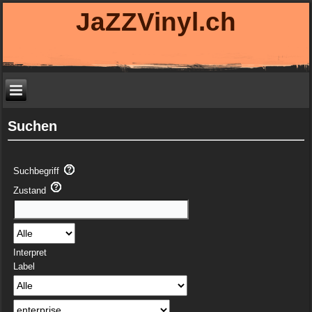
JaZZVinyl.ch
Suchen
Suchbegriff
Zustand
Interpret
Label