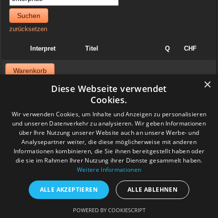
Suchen
zurücksetzen
Interpret
Titel
Q
CHF
Warenkorb
×
Diese Webseite verwendet
News
Cookies.
06. April 2025
Wir verwenden Cookies, um Inhalte und Anzeigen zu personalisieren
Jazzvinyl.ch ist am Sonntag 06. April ab 10 Uhr an der
und unseren Datenverkehr zu analysieren. Wir geben Informationen
Schallplattenbörse im Volkshaus in Zürich
über Ihre Nutzung unserer Website auch an unsere Werbe- und
Wir haben auch einiges aus der Sammlung von Patrick! Ich bringe
viel Dolphy, Art Farmer usw.
Analysepartner weiter, die diese möglicherweise mit anderen
Feedback
Informationen kombinieren, die Sie ihnen bereitgestellt haben oder
die sie im Rahmen Ihrer Nutzung ihrer Dienste gesammelt haben.
Weitere Informationen
www.grashalm-it.ch
|
(www.pinkytoes.com)
Copyright © 2014. All Rights Reserved.
ALLE AKZEPTIEREN
ALLE ABLEHNEN
POWERED BY COOKIESCRIPT