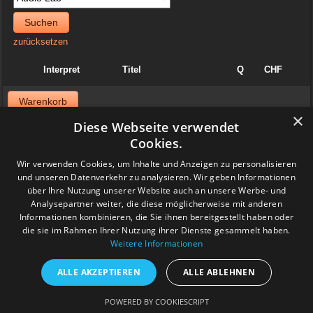
Suchen
zurücksetzen
Interpret
Titel
Q
CHF
Warenkorb
×
Diese Webseite verwendet
News
Cookies.
06. April 2025
Wir verwenden Cookies, um Inhalte und Anzeigen zu personalisieren
Jazzvinyl.ch ist am Sonntag 06. April ab 10 Uhr an der
und unseren Datenverkehr zu analysieren. Wir geben Informationen
Schallplattenbörse im Volkshaus in Zürich
über Ihre Nutzung unserer Website auch an unsere Werbe- und
Wir haben auch einiges aus der Sammlung von Patrick! Ich bringe
viel Dolphy, Art Farmer usw.
Analysepartner weiter, die diese möglicherweise mit anderen
Feedback
Informationen kombinieren, die Sie ihnen bereitgestellt haben oder
die sie im Rahmen Ihrer Nutzung ihrer Dienste gesammelt haben.
Weitere Informationen
www.grashalm-it.ch
|
(www.pinkytoes.com)
Copyright © 2014. All Rights Reserved.
ALLE AKZEPTIEREN
ALLE ABLEHNEN
POWERED BY COOKIESCRIPT