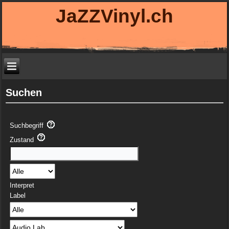
JaZZVinyl.ch
Suchen
Suchbegriff
Zustand
Interpret
Label