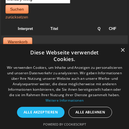
Suchen
zurücksetzen
Interpret
Titel
Q
CHF
Warenkorb
×
Diese Webseite verwendet
News
Cookies.
06. April 2025
Wir verwenden Cookies, um Inhalte und Anzeigen zu personalisieren
Jazzvinyl.ch ist am Sonntag 06. April ab 10 Uhr an der
und unseren Datenverkehr zu analysieren. Wir geben Informationen
Schallplattenbörse im Volkshaus in Zürich
über Ihre Nutzung unserer Website auch an unsere Werbe- und
Wir haben auch einiges aus der Sammlung von Patrick! Ich bringe
viel Dolphy, Art Farmer usw.
Analysepartner weiter, die diese möglicherweise mit anderen
Feedback
Informationen kombinieren, die Sie ihnen bereitgestellt haben oder
die sie im Rahmen Ihrer Nutzung ihrer Dienste gesammelt haben.
Weitere Informationen
www.grashalm-it.ch
|
(www.pinkytoes.com)
Copyright © 2014. All Rights Reserved.
ALLE AKZEPTIEREN
ALLE ABLEHNEN
POWERED BY COOKIESCRIPT