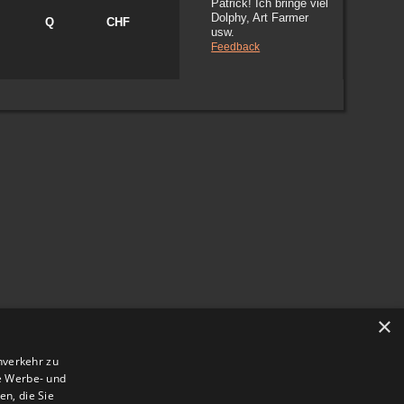
Patrick! Ich bringe viel
Dolphy, Art Farmer
Q
CHF
usw.
Feedback
×
nverkehr zu
e Werbe- und
n, die Sie