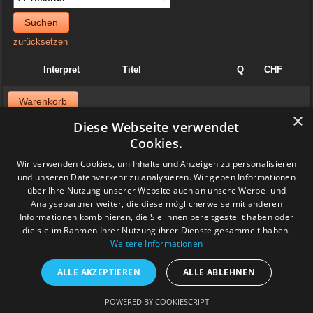
Suchen
zurücksetzen
Interpret
Titel
Q
CHF
Warenkorb
×
Diese Webseite verwendet
News
Cookies.
06. April 2025
Wir verwenden Cookies, um Inhalte und Anzeigen zu personalisieren
Jazzvinyl.ch ist am Sonntag 06. April ab 10 Uhr an der
und unseren Datenverkehr zu analysieren. Wir geben Informationen
Schallplattenbörse im Volkshaus in Zürich
über Ihre Nutzung unserer Website auch an unsere Werbe- und
Wir haben auch einiges aus der Sammlung von Patrick! Ich bringe
viel Dolphy, Art Farmer usw.
Analysepartner weiter, die diese möglicherweise mit anderen
Feedback
Informationen kombinieren, die Sie ihnen bereitgestellt haben oder
die sie im Rahmen Ihrer Nutzung ihrer Dienste gesammelt haben.
Weitere Informationen
www.grashalm-it.ch
|
(www.pinkytoes.com)
Copyright © 2014. All Rights Reserved.
ALLE AKZEPTIEREN
ALLE ABLEHNEN
POWERED BY COOKIESCRIPT