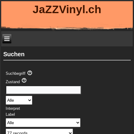
JaZZVinyl.ch
Suchen
Suchbegriff
Zustand
Interpret
Label