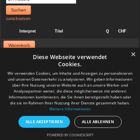
Suchen
zurücksetzen
Interpret
Titel
Q
CHF
Warenkorb
×
Diese Webseite verwendet
News
Cookies.
06. April 2025
Wir verwenden Cookies, um Inhalte und Anzeigen zu personalisieren
Jazzvinyl.ch ist am Sonntag 06. April ab 10 Uhr an der
und unseren Datenverkehr zu analysieren. Wir geben Informationen
Schallplattenbörse im Volkshaus in Zürich
über Ihre Nutzung unserer Website auch an unsere Werbe- und
Wir haben auch einiges aus der Sammlung von Patrick! Ich bringe
viel Dolphy, Art Farmer usw.
Analysepartner weiter, die diese möglicherweise mit anderen
Feedback
Informationen kombinieren, die Sie ihnen bereitgestellt haben oder
die sie im Rahmen Ihrer Nutzung ihrer Dienste gesammelt haben.
Weitere Informationen
www.grashalm-it.ch
|
(www.pinkytoes.com)
Copyright © 2014. All Rights Reserved.
ALLE AKZEPTIEREN
ALLE ABLEHNEN
POWERED BY COOKIESCRIPT