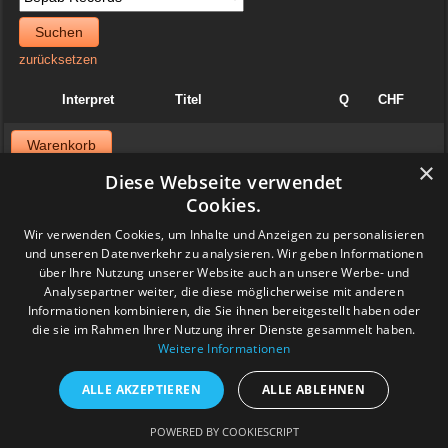
Suchen
zurücksetzen
Interpret
Titel
Q
CHF
Warenkorb
×
Diese Webseite verwendet
News
Cookies.
06. April 2025
Wir verwenden Cookies, um Inhalte und Anzeigen zu personalisieren
Jazzvinyl.ch ist am Sonntag 06. April ab 10 Uhr an der
und unseren Datenverkehr zu analysieren. Wir geben Informationen
Schallplattenbörse im Volkshaus in Zürich
über Ihre Nutzung unserer Website auch an unsere Werbe- und
Wir haben auch einiges aus der Sammlung von Patrick! Ich bringe
viel Dolphy, Art Farmer usw.
Analysepartner weiter, die diese möglicherweise mit anderen
Feedback
Informationen kombinieren, die Sie ihnen bereitgestellt haben oder
die sie im Rahmen Ihrer Nutzung ihrer Dienste gesammelt haben.
Weitere Informationen
www.grashalm-it.ch
|
(www.pinkytoes.com)
Copyright © 2014. All Rights Reserved.
ALLE AKZEPTIEREN
ALLE ABLEHNEN
POWERED BY COOKIESCRIPT