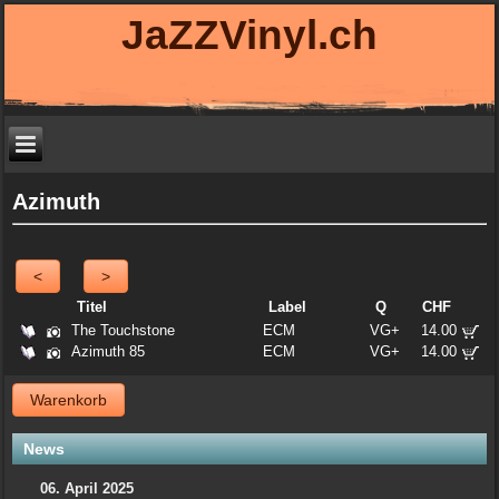
JaZZVinyl.ch
Azimuth
<
>
Titel
Label
Q
CHF
The Touchstone
ECM
VG+
14.00
Azimuth 85
ECM
VG+
14.00
Warenkorb
News
06. April 2025