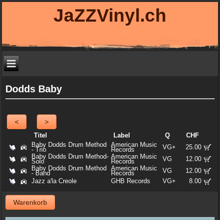
JaZZVinyl.ch
Dodds Baby
<
>
Titel
Label
Q
CHF
Baby Dodds Drum Method
American Music
VG+
25.00
- Trio
Records
Baby Dodds Drum Method-
American Music
VG
12.00
Solo
Records
Baby Dodds Drum Method
American Music
VG
12.00
- Band
Records
Jazz a'la Creole
GHB Records
VG+
8.00
Warenkorb