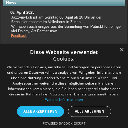
News
06. April 2025
Jazzvinyl.ch ist am Sonntag 06. April ab 10 Uhr an der
Schallplattenbörse im Volkshaus in Zürich
Wir haben auch einiges aus der Sammlung von Patrick! Ich bringe
viel Dolphy, Art Farmer usw.
Feedback
×
www.grashalm-it.ch
|
(www.pinkytoes.com)
Diese Webseite verwendet
Copyright © 2014. All Rights Reserved.
Cookies.
Wir verwenden Cookies, um Inhalte und Anzeigen zu personalisieren
und unseren Datenverkehr zu analysieren. Wir geben Informationen
über Ihre Nutzung unserer Website auch an unsere Werbe- und
Analysepartner weiter, die diese möglicherweise mit anderen
Informationen kombinieren, die Sie ihnen bereitgestellt haben oder
die sie im Rahmen Ihrer Nutzung ihrer Dienste gesammelt haben.
Weitere Informationen
ALLE AKZEPTIEREN
ALLE ABLEHNEN
POWERED BY COOKIESCRIPT