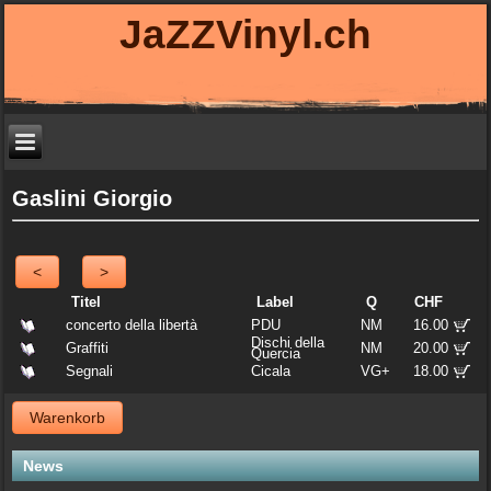
JaZZVinyl.ch
Gaslini Giorgio
<
>
Titel
Label
Q
CHF
concerto della libertà
PDU
NM
16.00
Dischi della
Graffiti
NM
20.00
Quercia
Segnali
Cicala
VG+
18.00
Warenkorb
News