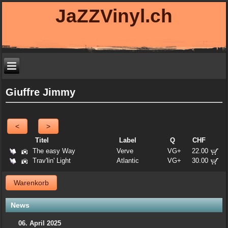
JaZZVinyl.ch
Giuffre Jimmy
<
>
Titel
Label
Q
CHF
The easy Way
Verve
VG+
22.00
Trav'lin' Light
Atlantic
VG+
30.00
Warenkorb
News
06. April 2025