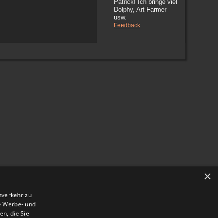
Patrick! Ich bringe viel
Dolphy, Art Farmer
usw.
Feedback
×
nverkehr zu
e Werbe- und
n, die Sie