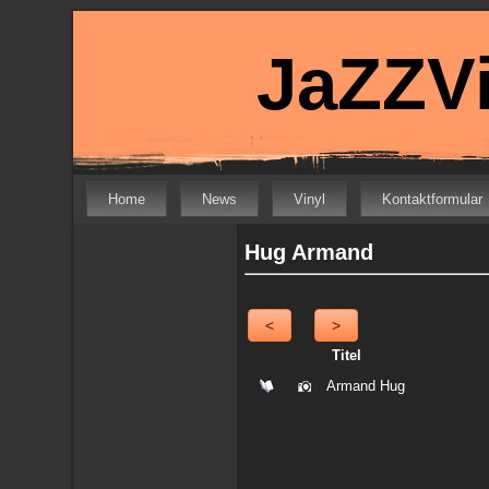
JaZZVi
Home
News
Vinyl
Kontaktformular
Hug Armand
<
>
Titel
Armand Hug