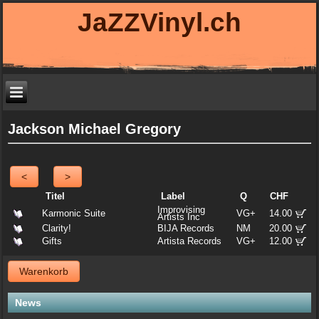
JaZZVinyl.ch
Jackson Michael Gregory
<
>
Titel
Label
Q
CHF
Improvising
Karmonic Suite
VG+
14.00
Artists Inc
Clarity!
BIJA Records
NM
20.00
Gifts
Artista Records
VG+
12.00
Warenkorb
News