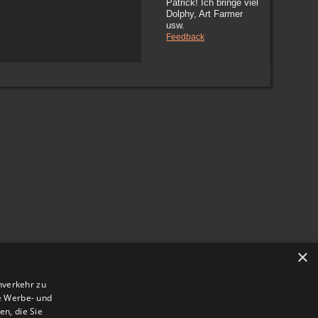
Patrick! Ich bringe viel
Dolphy, Art Farmer
usw.
Feedback
×
nverkehr zu
e Werbe- und
n, die Sie