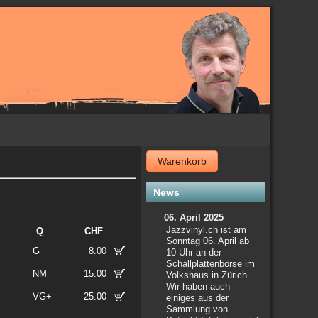
Warenkorb
News
06. April 2025
Jazzvinyl.ch ist am
Q
CHF
Sonntag 06. April ab
G
8.00
10 Uhr an der
Schallplattenbörse im
NM
15.00
Volkshaus in Zürich
Wir haben auch
VG+
25.00
einiges aus der
Sammlung von