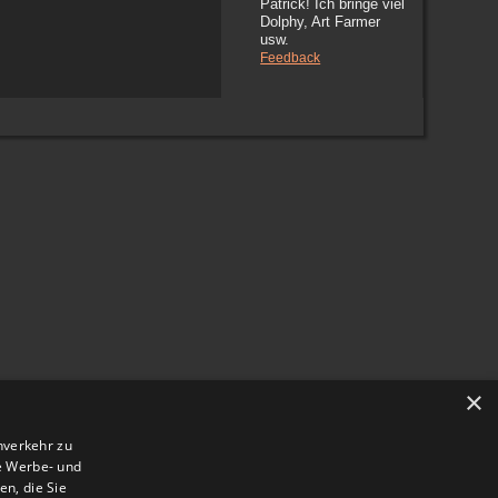
Patrick! Ich bringe viel
Dolphy, Art Farmer
usw.
Feedback
×
nverkehr zu
e Werbe- und
n, die Sie