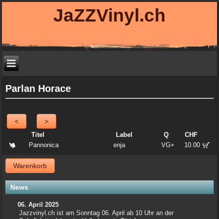
JaZZVinyl.ch
Parlan Horace
<
>
Titel
Label
Q
CHF
Pannonica
enja
VG+
10.00
Warenkorb
News
06. April 2025
Jazzvinyl.ch ist am Sonntag 06. April ab 10 Uhr an der