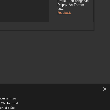
Patrick! Ich bringe viel
Dolphy, Art Farmer
usw.
Feedback
×
nverkehr zu
e Werbe- und
n, die Sie